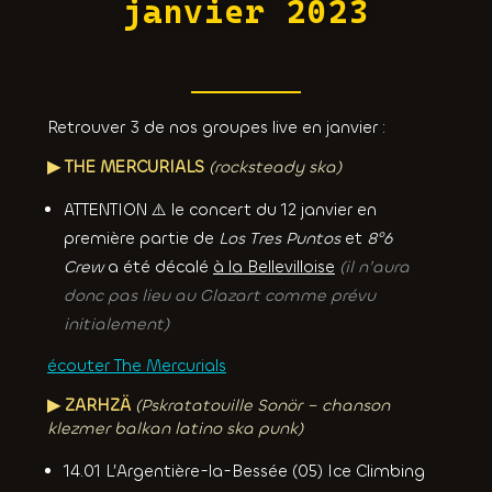
janvier 2023
Retrouver 3 de nos groupes live en janvier :
▶︎ THE MERCURIALS
(rocksteady ska)
ATTENTION ⚠️ le concert du 12 janvier en
première partie de
Los Tres Puntos
et
8°6
Crew
a été décalé
à la Bellevilloise
(il n’aura
donc pas lieu au Glazart comme prévu
initialement)
écouter The Mercurials
▶︎ ZARHZÄ
(Pskratatouille Sonör – chanson
klezmer balkan latino ska punk)
14.01 L’Argentière-la-Bessée (05) Ice Climbing