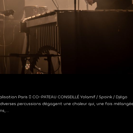
calisation Paris  CO-PATEAU CONSEILLÉ Yolamif / Spoink / Djégo
t diverses percussions dégagent une chaleur qui, une fois mélangé
s,...