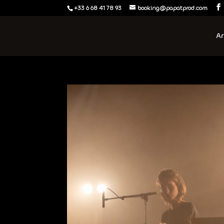
+33 6 68 41 78 93
booking@papatprod.com
Ar