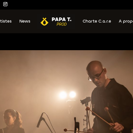
tistes
News
Charte C.a.r.e
A prop