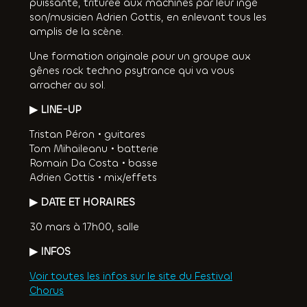
puissante, triturée aux machines par leur ingé
son/musicien Adrien Gottis, en enlevant tous les
amplis de la scène.
Une formation originale pour un groupe aux
gênes rock techno psytrance qui va vous
arracher au sol.
▶︎ LINE-UP
Tristan Péron • guitares
Tom Mihaileanu • batterie
Romain Da Costa • basse
Adrien Gottis • mix/effets
▶︎ DATE ET HORAIRES
30 mars à 17h00, salle
▶︎ INFOS
Voir toutes les infos sur le site du Festival
Chorus